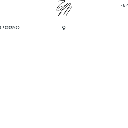
IT
RE
S RESERVED