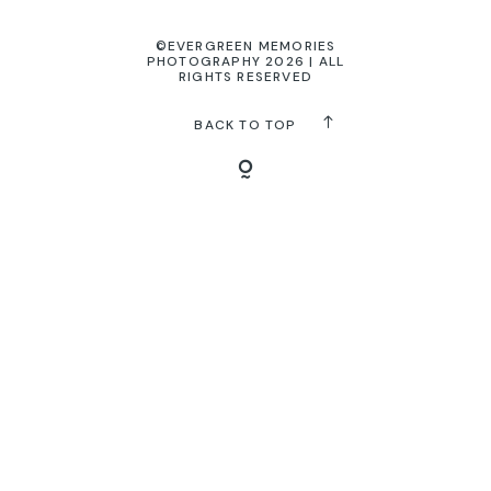
©EVERGREEN MEMORIES
PHOTOGRAPHY 2026 | ALL
KONTAKT
RIGHTS RESERVED
BACK TO TOP