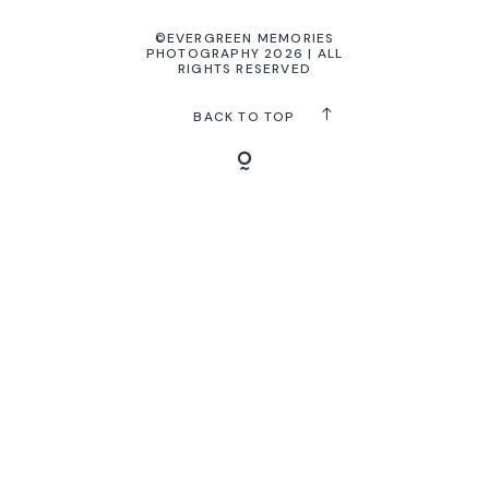
©EVERGREEN MEMORIES
PHOTOGRAPHY 2026 | ALL
KONTAKT
RIGHTS RESERVED
BACK TO TOP