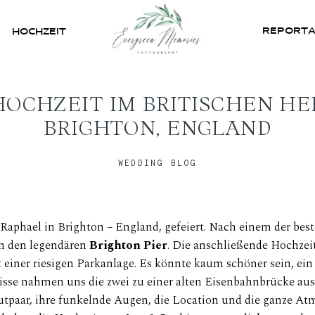
REPORT
HOCHZEIT
HOME
HOCHZEIT IM BRITISCHEN H
BRIGHTON, ENGLAND
ÜBER UNS
WEDDING BLOG
HOCHZEIT
REPORTAGEN
Raphael in Brighton – England, gefeiert. Nach einem der bes
 an den legendären
Brighton Pier
. Die anschließende Hochzeit
REVIEWS
 einer riesigen Parkanlage. Es könnte kaum schöner sein, ein
isse nahmen uns die zwei zu einer alten Eisenbahnbrücke aus
utpaar, ihre funkelnde Augen, die Location und die ganze At
KONTAKT