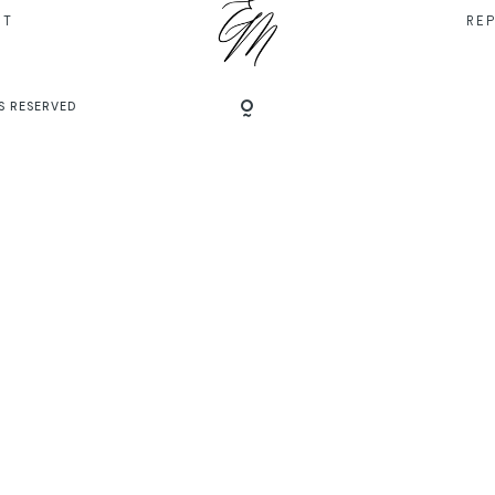
IT
RE
S RESERVED