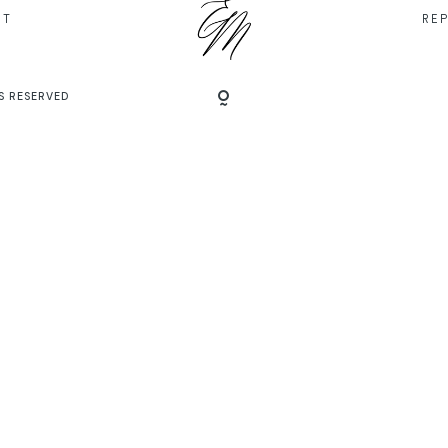
IT
RE
S RESERVED