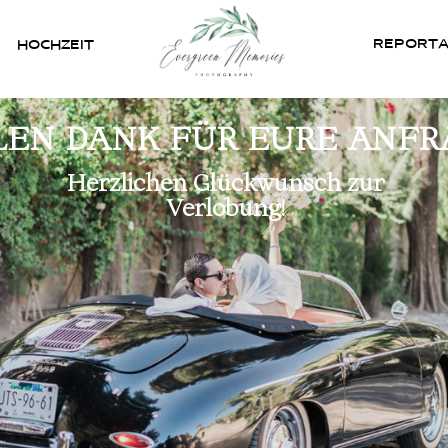
REPORT
HOCHZEIT
HOME
LEN DANK FÜR EURE ANFR
ÜBER UNS
Herzlichen Glückwunsch zur
Verlobung!
HOCHZEIT
REPORTAGEN
REVIEWS
KONTAKT