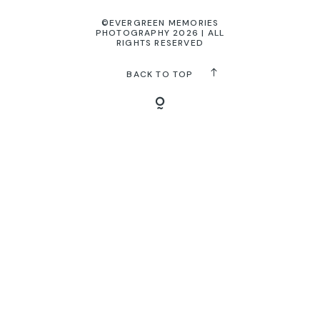
©EVERGREEN MEMORIES
PHOTOGRAPHY 2026 | ALL
KONTAKT
RIGHTS RESERVED
BACK TO TOP