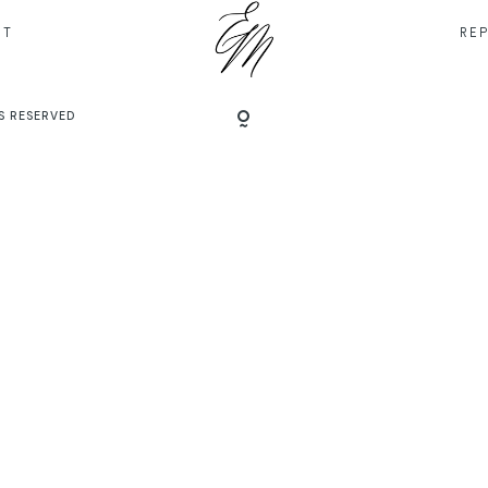
IT
RE
S RESERVED